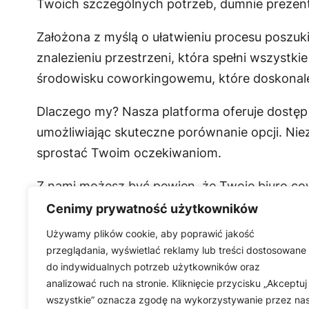
Twoich szczególnych potrzeb, dumnie prezen
Założona z myślą o ułatwieniu procesu poszu
znalezieniu przestrzeni, która spełni wszystk
środowisku coworkingowemu, które doskona
Dlaczego my? Nasza platforma oferuje dostę
umożliwiając skuteczne porównanie opcji. Niez
sprostać Twoim oczekiwaniom.
Z nami możesz być pewien, że Twoje biuro co
możesz znaleźć idealne miejsce do pracy z na
Cenimy prywatność użytkowników
Używamy plików cookie, aby poprawić jakość
przeglądania, wyświetlać reklamy lub treści dostosowane
do indywidualnych potrzeb użytkowników oraz
analizować ruch na stronie. Kliknięcie przycisku „Akceptuj
wszystkie” oznacza zgodę na wykorzystywanie przez na