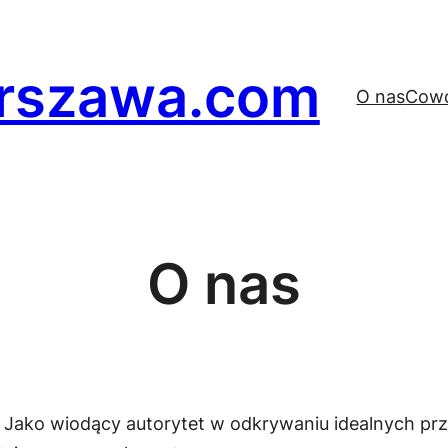
rszawa.com
O nas
Cowo
O nas
! Jako wiodący autorytet w odkrywaniu idealnych p