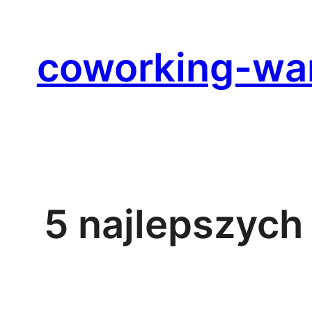
Przejdź
do
coworking-wa
treści
5 najlepszyc