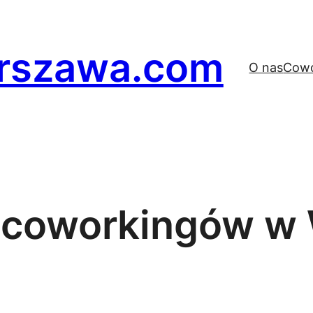
rszawa.com
O nas
Cowo
h coworkingów w