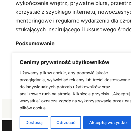
wykończenie wnętrz, prywatne biura, przestr
korzystać z szybkiego internetu, nowoczesnych
mentoringowe i regularne wydarzenia dla czło
szukających inspirującego i luksusowego środ
Podsumowanie
Coworkingi w Warszawie oferują różnorodne m
Cenimy prywatność użytkowników
gospodarczych oraz osób pracujących zdalnie
Używamy plików cookie, aby poprawić jakość
przeglądania, wyświetlać reklamy lub treści dostosowane
do indywidualnych potrzeb użytkowników oraz
analizować ruch na stronie. Kliknięcie przycisku „Akceptuj
wszystkie” oznacza zgodę na wykorzystywanie przez na
plików cookie.
Dostosuj
Odrzucać
Akceptuj wszystko